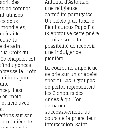
Antonia d’Astoniac,
sprit des
une religieuse
ts de combat
carmélite portugaise.
nt utilisés
Un siècle plus tard, le
les deux
Bienheureux Pape Pie
 mondiales,
IX approuve cette prière
 médaille
et lui associe la
euse, la
possibilité de recevoir
e de Saint
une indulgence
t la Croix du
plénière.
 Ce chapelet est
d’indulgences
La couronne angélique
mbrasse la Croix
se prie sur un chapelet
onditions pour
spécial. Les 9 groupes
 une
de perles représentent
ce). Il est
les 9 chœurs des
é en métal
Anges à qui l’on
) et livré avec
demande
et
successivement, au
cations sur son
cours de la prière, leur
, la manière de
intercession. Saint
our gagner le