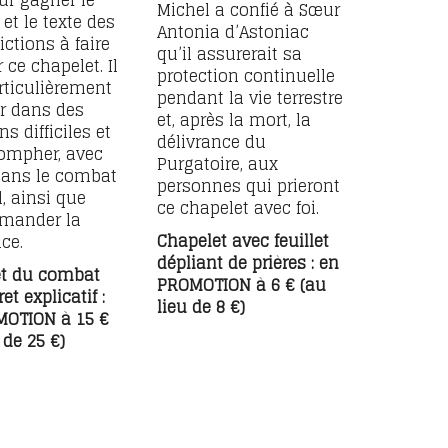
Michel a confié à Sœur
et le texte des
Antonia d’Astoniac
ictions à faire
qu’il assurerait sa
r ce chapelet. Il
protection continuelle
rticulièrement
pendant la vie terrestre
er dans des
et, après la mort, la
ns difficiles et
délivrance du
iompher, avec
Purgatoire, aux
dans le combat
personnes qui prieront
l, ainsi que
ce chapelet avec foi.
emander la
Chapelet avec feuillet
ce.
dépliant de prières : en
et du combat
PROMOTION à 6 € (au
ret explicatif :
lieu de 8 €)
MOTION à 15 €
 de 25 €)