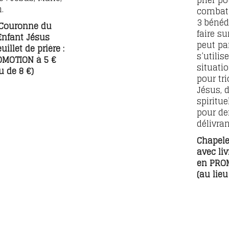
.
combat 
3 bénéd
 Couronne du
faire su
Enfant Jésus
peut pa
uillet de prière :
s’utilis
OMOTION à 5 €
situatio
u de 8 €)
pour tr
Jésus, 
spiritue
pour d
délivran
Chapel
avec liv
en PRO
(au lieu