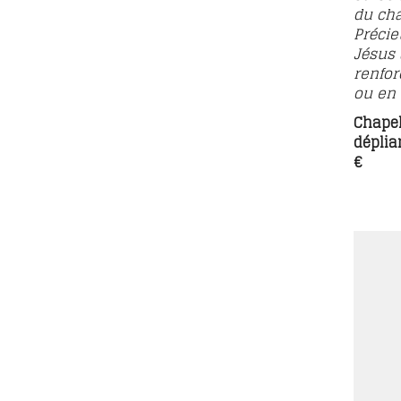
du cha
Précie
Jésus 
renfor
ou en 
Chapel
déplian
€