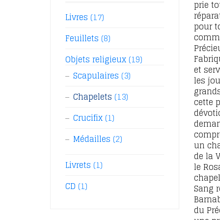
prie t
répara
Livres
(17)
pour t
commi
Feuillets
(8)
Précie
Fabriq
Objets religieux
(19)
et ser
Scapulaires
(3)
les jou
grands
Chapelets
(13)
cette p
dévoti
Crucifix
(1)
deman
compr
Médailles
(2)
un cha
de la 
Livrets
(1)
le Ros
chapel
CD
(1)
Sang r
Barnab
du Pré