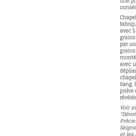
une pr
conséc
Chapele
fabriq
avec 5
grains
par un
grains
montés
avec u
déplia
chapel
Sang, l
prière
révélé
Voir au
“Dévot
Précie
Seigne
et les