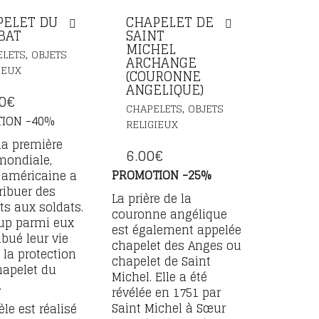
PELET DU
CHAPELET DE
BAT
SAINT
MICHEL
,
ELETS
OBJETS
ARCHANGE
IEUX
(COURONNE
ANGELIQUE)
0
€
,
CHAPELETS
OBJETS
ION -40%
RELIGIEUX
la première
6.00
€
mondiale,
PROMOTION -25%
 américaine a
tribuer des
La prière de la
ts aux soldats.
couronne angélique
up parmi eux
est également appelée
ibué leur vie
chapelet des Anges ou
 la protection
chapelet de Saint
hapelet du
Michel. Elle a été
.
révélée en 1751 par
Saint Michel à Sœur
le est réalisé