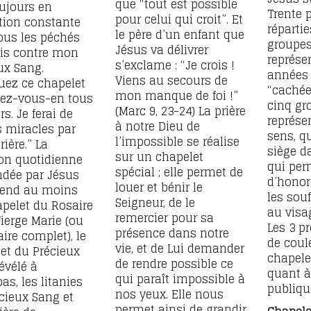
que “tout est possible
oujours en
Trente 
pour celui qui croit”. Et
tion constante
réparti
le père d’un enfant que
ous les péchés
groupes
Jésus va délivrer
s contre mon
représe
s’exclame : “Je crois !
ux Sang.
années 
Viens au secours de
uez ce chapelet
“cachée
mon manque de foi !”
vez-vous-en tous
cinq gr
(Marc 9, 23-24) La prière
rs. Je ferai de
représe
à notre Dieu de
 miracles par
sens, q
l’impossible se réalise
rière.” La
siège d
sur un chapelet
on quotidienne
qui per
spécial ; elle permet de
dée par Jésus
d’honor
louer et bénir le
end au moins
les sou
Seigneur, de le
pelet du Rosaire
au visa
remercier pour sa
Vierge Marie (ou
Les 3 p
présence dans notre
aire complet), le
de coul
vie, et de Lui demander
et du Précieux
chapele
de rendre possible ce
évélé à
quant à 
qui paraît impossible à
as, les litanies
publiqu
nos yeux. Elle nous
cieux Sang et
permet ainsi de grandir