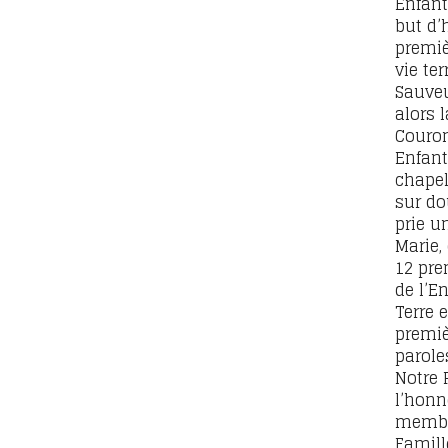
Enfant
but d’
premiè
vie ter
Sauveu
alors l
Couron
Enfant
chapel
sur do
prie u
Marie,
12 pre
de l’E
Terre 
premiè
paroles
Notre 
l’honn
membre
Famille