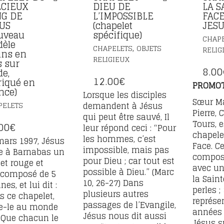
CIEUX
DIEU DE
LA S
G DE
L’IMPOSSIBLE
FAC
US
(chapelet
JES
uveau
spécifique)
CHAP
èle
,
CHAPELETS
OBJETS
RELIG
ins en
RELIGIEUX
s sur
8.00
de,
12.00
€
riqué en
PROMOT
nce)
Lorsque les disciples
Sœur Ma
PELETS
demandent à Jésus
Pierre, 
qui peut être sauvé, Il
Tours, e
00
€
leur répond ceci : “Pour
chapele
les hommes, c’est
mars 1997, Jésus
Face. Ce
impossible, mais pas
e à Barnabas un
compose
pour Dieu ; car tout est
et rouge et
avec un
possible à Dieu.” (Marc
 composé de 5
la Saint
10, 26-27) Dans
es, et lui dit :
perles ;
plusieurs autres
s ce chapelet,
représe
passages de l’Evangile,
e-le au monde
années 
Jésus nous dit aussi
. Que chacun le
Jésus su