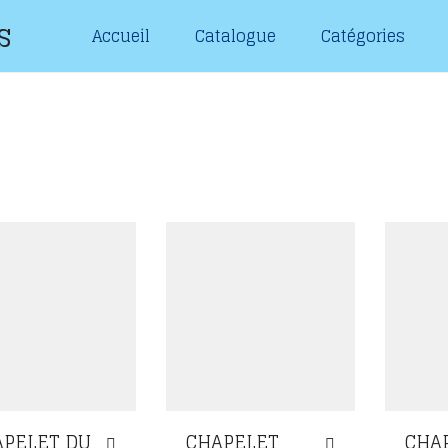
s
Accueil
Catalogue
Catégories
APELET DU
CHAPELET
CHA