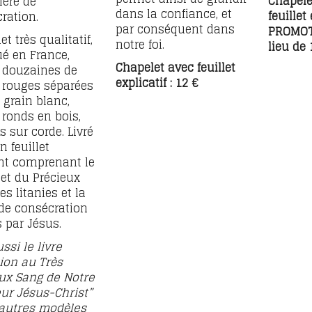
Chapele
ière de
dans la confiance, et
feuillet 
ration.
par conséquent dans
PROMOTI
t très qualitatif,
notre foi.
lieu de 
ué en France,
Chapelet avec feuillet
 douzaines de
explicatif : 12 €
 rouges séparées
 grain blanc,
 ronds en bois,
 sur corde. Livré
n feuillet
nt comprenant le
et du Précieux
es litanies et la
 de consécration
s par Jésus.
ssi le livre
ion au Très
ux Sang de Notre
ur Jésus-Christ”
 autres modèles