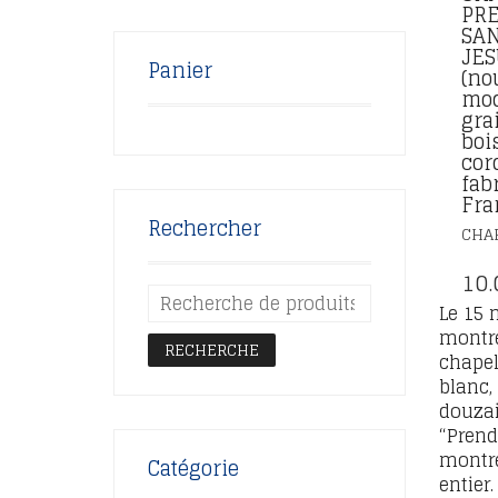
PRE
SAN
JES
Panier
(no
mod
gra
boi
cor
fab
Fra
Rechercher
CHA
10.
Le 15 
montr
RECHERCHE
chapel
blanc,
douzain
“Prend
montr
Catégorie
entier