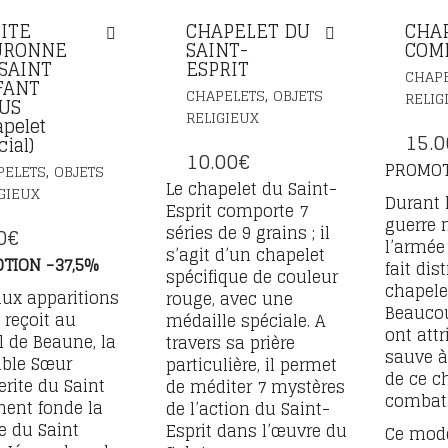
ITE
CHAPELET DU
CHA
URONNE
SAINT-
COM
SAINT
ESPRIT
CHAP
FANT
,
CHAPELETS
OBJETS
RELIG
US
RELIGIEUX
apelet
15.0
ial)
10.00
€
PROMOT
,
PELETS
OBJETS
Le chapelet du Saint-
GIEUX
Durant 
Esprit comporte 7
guerre 
séries de 9 grains ; il
0
€
l’armée
s’agit d’un chapelet
TION -37,5%
fait dis
spécifique de couleur
chapele
aux apparitions
rouge, avec une
Beauco
 reçoit au
médaille spéciale. A
ont attr
 de Beaune, la
travers sa prière
sauve à
able Sœur
particulière, il permet
de ce c
rite du Saint
de méditer 7 mystères
combat
ent fonde la
de l’action du Saint-
e du Saint
Esprit dans l’œuvre du
Ce modè