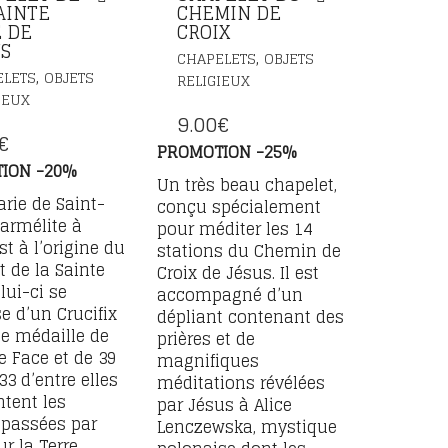
AINTE
CHEMIN DE
E DE
CROIX
US
,
CHAPELETS
OBJETS
,
ELETS
OBJETS
RELIGIEUX
IEUX
9.00
€
€
PROMOTION -25%
ION -20%
Un très beau chapelet,
rie de Saint-
conçu spécialement
Carmélite à
pour méditer les 14
st à l’origine du
stations du Chemin de
t de la Sainte
Croix de Jésus. Il est
lui-ci se
accompagné d’un
 d’un Crucifix
dépliant contenant des
e médaille de
prières et de
e Face et de 39
magnifiques
 33 d’entre elles
méditations révélées
ntent les
par Jésus à Alice
passées par
Lenczewska, mystique
r la Terre.