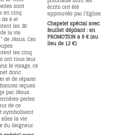
polonaise dont les
perles sont
écrits ont été
es en cinq
approuvés par l’Eglise.
 de 6 et
Chapelet spécial avec
ntent les 30
feuillet dépliant : en
de la vie
PROMOTION à 9 € (au
” de Jésus. Ces
lieu de 12 €)
oupes
ntent les cinq
ui ont tous leur
ans le visage, ce
met donc
er et de réparer
ffrances reçues
ge par Jésus.
remières perles
eur de ce
t symbolisent
elles la vie
e du Seigneur.