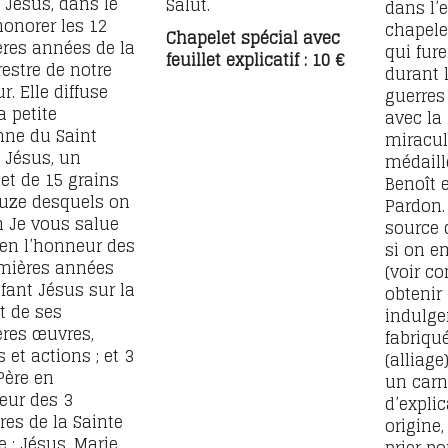
 Jésus, dans le
Salut.
dans l’e
honorer les 12
chapele
Chapelet spécial avec
res années de la
qui fure
feuillet explicatif : 10 €
restre de notre
durant 
r. Elle diffuse
guerres
a petite
avec la
ne du Saint
miracul
 Jésus, un
médaill
et de 15 grains
Benoît e
uze desquels on
Pardon.
n Je vous salue
source 
 en l’honneur des
si on e
mières années
(voir c
nfant Jésus sur la
obtenir
et de ses
indulgen
res œuvres,
fabriqu
 et actions ; et 3
(alliage
Père en
un carn
eur des 3
d’expli
s de la Sainte
origine
 : Jésus, Marie,
prier p