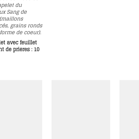
pelet du
ux Sang de
(maillons
cés, grains ronds
forme de coeur).
et avec feuillet
t de prières : 10