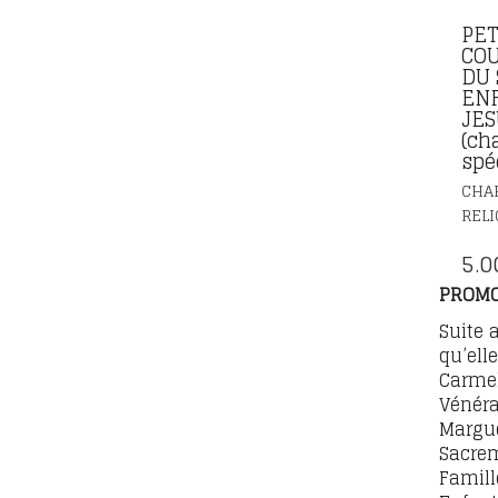
PET
CO
DU 
EN
JES
(ch
spéc
CHA
RELI
5.0
PROMO
Suite 
qu’elle
Carmel
Vénér
Margue
Sacrem
Famill