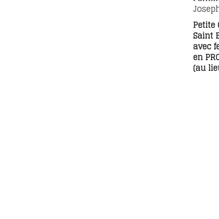
Joseph
Petite
Saint 
avec fe
en PR
(au lie