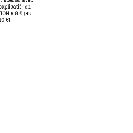
t spécial avec
explicatif : en
ON à 8 € (au
10 €)