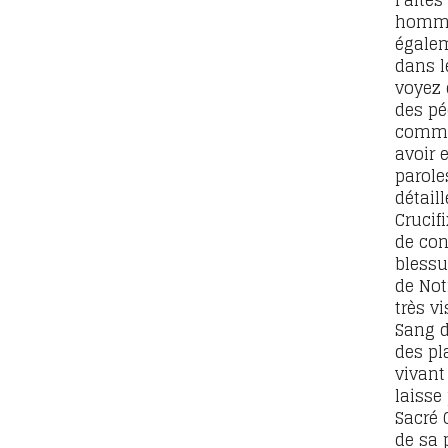
Faites
homme
égalem
dans l
voyez 
des pé
comme
avoir 
parole
détaill
Crucifi
de con
blessu
de Not
très vi
Sang d
des pl
vivant 
laisse
Sacré 
de sa 