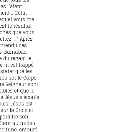
 que tous les
s l’aient
ent… L’état
equel vous me
est le résultat
chés que vous
ttez… ”
Après
entendu ces
s, Barnabas
e du regard le
x ; il est frappé
stater que les
res sur le Corps
re Seigneur sont
sibles et que le
e Jésus s’écoule
aies. Jésus est
sur la Croix et
 paraître son
Cœur au milieu
poitrine, entouré