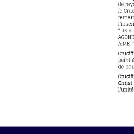
de ray
le Cru
remar
l’inscr
“ JE S
AGONI
AIME. 
Crucif
peint 
de hau
Crucif
Christ
l’unité