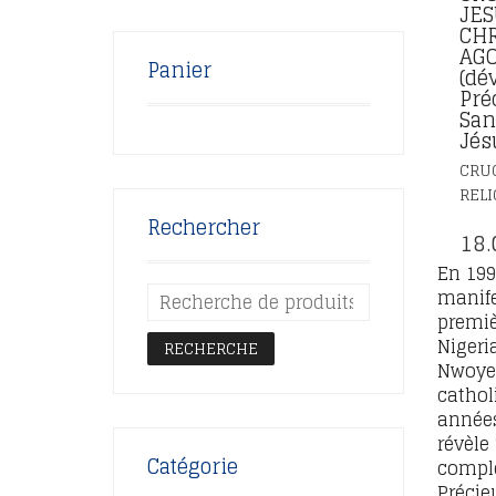
JES
CHR
AG
Panier
(dé
Pré
San
Jés
CRUC
RELI
Rechercher
18.
En 199
manife
premiè
Nigeri
RECHERCHE
Nwoye,
catholi
années,
révèle
Catégorie
complè
Précie