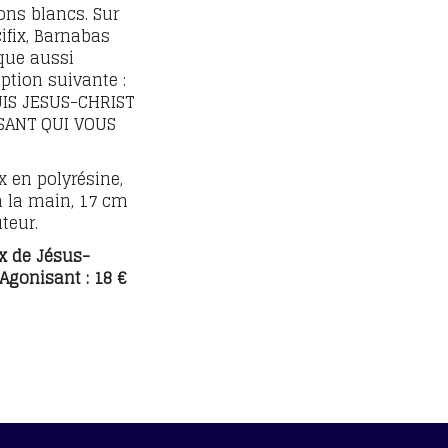
ons blancs. Sur
cifix, Barnabas
que aussi
iption suivante :
UIS JESUS-CHRIST
SANT QUI VOUS
”
ix en polyrésine,
à la main, 17 cm
teur.
ix de Jésus-
 Agonisant : 18 €