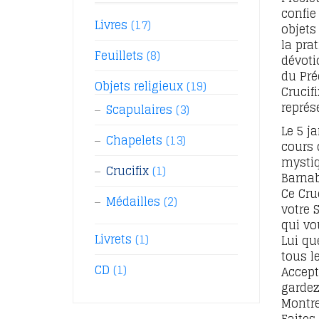
confie
Livres
(17)
objets
la pra
Feuillets
(8)
dévoti
du Pré
Objets religieux
(19)
Crucifi
représ
Scapulaires
(3)
Le 5 j
Chapelets
(13)
cours 
mystiq
Crucifix
(1)
Barnab
Ce Cru
Médailles
(2)
votre S
qui vo
Livrets
(1)
Lui qu
tous le
CD
(1)
Accept
gardez
Montr