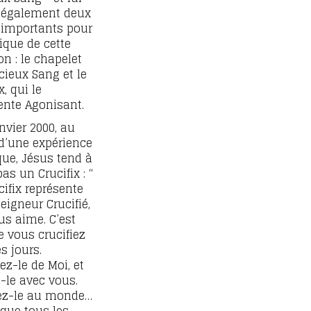
 également deux
 importants pour
tique de cette
on : le chapelet
cieux Sang et le
x, qui le
ente Agonisant.
anvier 2000, au
d’une expérience
ue, Jésus tend à
as un Crucifix : “
cifix représente
eigneur Crucifié,
us aime.
C’est
e vous crucifiez
s jours.
ez-le de Moi, et
-le avec vous.
ez-le au monde…