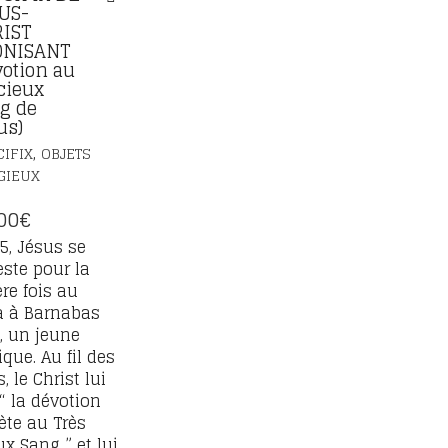
US-
IST
ONISANT
votion au
cieux
g de
us)
,
IFIX
OBJETS
GIEUX
00
€
5, Jésus se
ste pour la
re fois au
a à Barnabas
 un jeune
que. Au fil des
 le Christ lui
 “ la dévotion
te au Très
ux Sang ” et lui