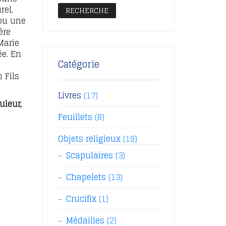
rel,
RECHERCHE
 ou une
ère
Marie
e. En
Catégorie
 Fils
Livres
(17)
uleur,
Feuillets
(8)
Objets religieux
(19)
Scapulaires
(3)
Chapelets
(13)
Crucifix
(1)
Médailles
(2)