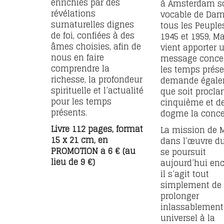
enrichies par des
à Amsterdam s
révélations
vocable de Dam
surnaturelles dignes
tous les Peuples
de foi, confiées à des
1945 et 1959, Ma
âmes choisies, afin de
vient apporter 
nous en faire
message conce
comprendre la
les temps prése
richesse, la profondeur
demande égal
spirituelle et l’actualité
que soit procl
pour les temps
cinquième et de
présents.
dogme la conce
Livre 112 pages, format
La mission de 
15 x 21 cm, en
dans l’œuvre du
PROMOTION à 6 € (au
se poursuit
lieu de 9 €)
aujourd’hui enc
il s’agit tout
simplement de
prolonger
inlassablement 
universel à la