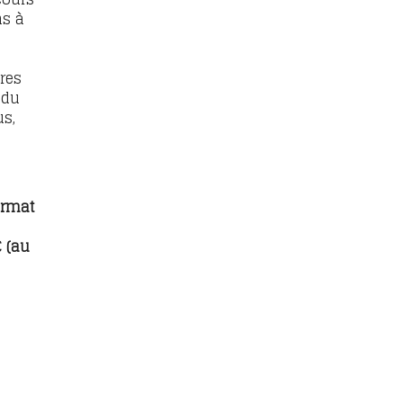
ns à
res
 du
us,
ormat
 (au