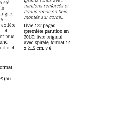
(grains ronds avec
a été
maillons renforcés et
ils
grains ronds en bois
angile.
montés sur corde).
ue
 entière
Livre 132 pages
– et
(première parution en
nt plus
2013), livre original
rand
avec spirale, format 14
endre et
x 21,5 cm, 7 €
…
 format
€ (au