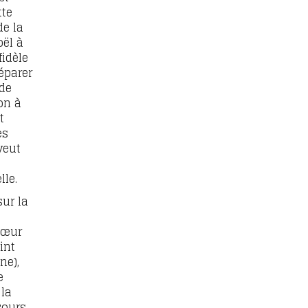
tte
de la
oël à
fidèle
réparer
 de
ion à
t
es
veut
lle.
ur la
 Sœur
int
ne),
e
 la
cours