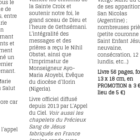
ous le
la Sainte Croix et
de ses apparitio
e de
soutenir notre foi, le
San Nicolas
, entre
grand sceau de Dieu et
(Argentine) ;
rie
l’heure de Gethsémani.
nombreuses priè
un
L’intégralité des
(petite couronne
rnant
messages et des
Saint Enfant Jés
nts et
prières a reçu le Nihil
neuvaine,
ement
Obstat, ainsi que
consécration, 12
amé un
l’Imprimatur de
lundis, etc…)
rnier
Monseigneur Ayo-
rnant.
Livre 56 pages, f
Maria Atoyebi, Evêque
13 x 18 cm, en
Marie
du diocèse d’Ilorin
PROMOTION à 3 €
 Salut
(Nigeria).
lieu de 5 €)
Livre officiel diffusé
ore car
depuis 2013 par L’Appel
du Ciel.
Voir aussi
les
chapelets du Précieux
Sang de Jésus
l’appel
fabriqués en France