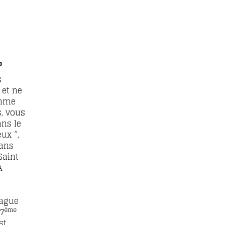
%
s
 et ne
omme
s, vous
ans le
ux ”,
dans
Saint
A
ague
ème
7
st