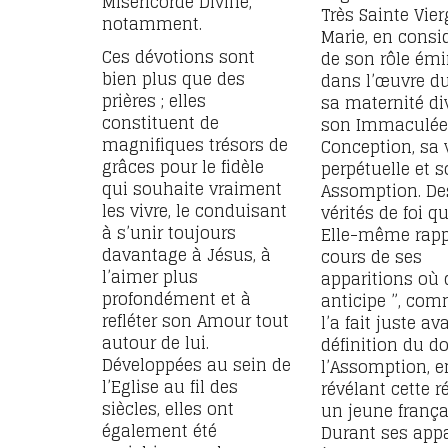
Miséricorde Divine,
Très Sainte Vier
notamment.
Marie, en consi
Ces dévotions sont
de son rôle ém
bien plus que des
dans l’œuvre du
prières ; elles
sa maternité di
constituent de
son Immaculé
magnifiques trésors de
Conception, sa v
grâces pour le fidèle
perpétuelle et 
qui souhaite vraiment
Assomption. De
les vivre, le conduisant
vérités de foi q
à s’unir toujours
Elle-même rapp
davantage à Jésus, à
cours de ses
l’aimer plus
apparitions où q
profondément et à
anticipe ”, com
refléter son Amour tout
l’a fait juste av
autour de lui.
définition du 
Développées au sein de
l’Assomption, e
l’Eglise au fil des
révélant cette r
siècles, elles ont
un jeune frança
également été
Durant ses appa