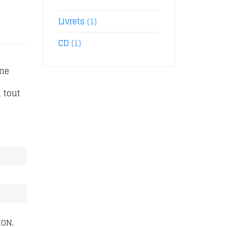
Livrets
(1)
CD
(1)
une
 tout
ION,