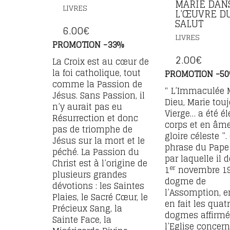
MARIE DAN
LIVRES
L’ŒUVRE D
SALUT
6.00
€
LIVRES
PROMOTION -33%
2.00
€
La Croix est au cœur de
la foi catholique, tout
PROMOTION -5
comme la Passion de
“ L’Immaculée 
Jésus. Sans Passion, il
Dieu, Marie tou
n’y aurait pas eu
Vierge… a été é
Résurrection et donc
corps et en âme
pas de triomphe de
gloire céleste ”.
Jésus sur la mort et le
phrase du Pape P
péché. La Passion du
par laquelle il d
Christ est à l’origine de
er
1
novembre 19
plusieurs grandes
dogme de
dévotions : les Saintes
l’Assomption, 
Plaies, le Sacré Cœur, le
en fait les quat
Précieux Sang, la
dogmes affirmé
Sainte Face, la
l’Eglise concern