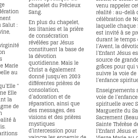
ge
chapelet du Précieux
venu rappeler ce
dération
Sang.
réalité : au-delà 
inent
célébration de N
En plus du chapelet,
 Salut :
laquelle chaque 
les litanies et la prière
vine,
est invité à se p
de consécration
e
durant le temps
révélées par Jésus
irginité
l’Avent, la dévot
constituent la base de
son
l’Enfant Jésus es
la dévotion
s
source de grand
quotidienne. Mais le
ue Marie
grâces pour qui 
Christ a également
elle au
suivre la voie de
donné jusqu’en 2003
l’enfance spiritue
différentes prières de
u’Elle “
consolation,
Enseignements s
me Elle
d’adoration et de
voie de l’enfance
ant la
réparation, ainsi que
spirituelle avec
dogme de
des messages, des
Marguerite du Sa
n
visions et des prières
Sacrement (Beau
éalité à
mystiques
Sainte Thérèse d
is.
d’intercession pour
l’Enfant Jésus et
ritions
vaincre les ennemis de
Vierge Marie au 