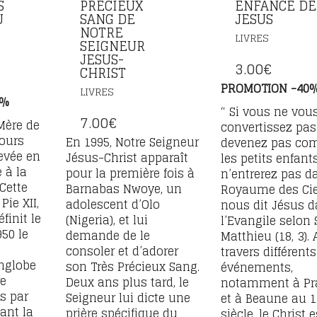
S
PRECIEUX
ENFANCE DE
U
SANG DE
JESUS
NOTRE
LIVRES
SEIGNEUR
JESUS-
3.00
€
CHRIST
PROMOTION -40
LIVRES
0%
“ Si vous ne vou
7.00
€
Mère de
convertissez pas
jours
En 1995, Notre Seigneur
devenez pas c
levée en
Jésus-Christ apparaît
les petits enfant
 à la
pour la première fois à
n’entrerez pas d
 Cette
Barnabas Nwoye, un
Royaume des Cie
ie XII,
adolescent d’Olo
nous dit Jésus 
éfinit le
(Nigeria), et lui
l’Evangile selon 
50 le
demande de le
Matthieu (18, 3). 
consoler et d’adorer
travers différents
englobe
son Très Précieux Sang.
événements,
re
Deux ans plus tard, le
notamment à Pr
s par
Seigneur lui dicte une
et à Beaune au 1
ant la
prière spécifique du
siècle, le Christ e