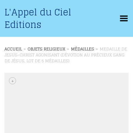
L'Appel du Ciel
Basculer le menu
Editions
ACCUEIL
»
OBJETS RELIGIEUX
»
MÉDAILLES
»
MEDAILLE DE
JESUS-CHRIST AGONISANT (DÉVOTION AU PRÉCIEUX SANG
DE JÉSUS, LOT DE 5 MÉDAILLES)
+