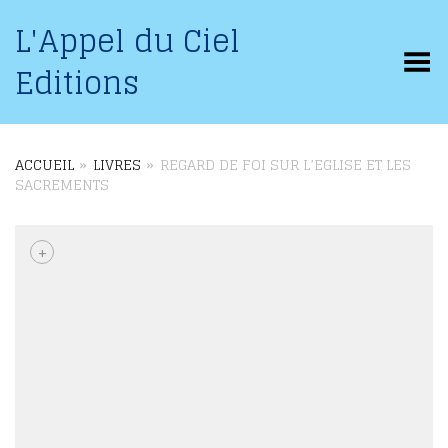
L'Appel du Ciel
Basculer le menu
Editions
ACCUEIL
»
LIVRES
»
REGARD DE FOI SUR L’EGLISE ET LES
SACREMENTS
+