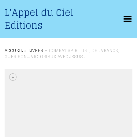
L'Appel du Ciel
Basculer le menu
Editions
ACCUEIL
»
LIVRES
»
COMBAT SPIRITUEL, DELIVRANCE,
GUERISON… VICTORIEUX AVEC JESUS !
+