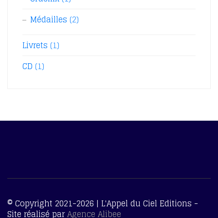
Médailles
(2)
Livrets
(1)
CD
(1)
© Copyright 2021-2026 | L'Appel du Ciel Editions -
Site réalisé par
Agence Alibee