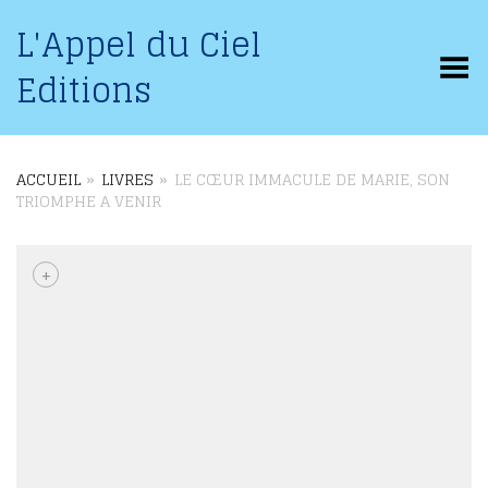
L'Appel du Ciel
Basculer le menu
Editions
ACCUEIL
»
LIVRES
»
LE CŒUR IMMACULE DE MARIE, SON
TRIOMPHE A VENIR
+